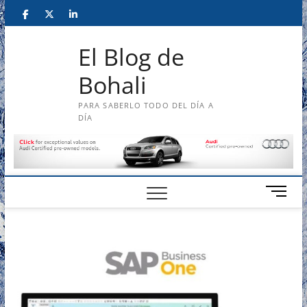
Saltar
#
#
#
al
contenido
El Blog de
Bohali
PARA SABERLO TODO DEL DÍA A
DÍA
B
o
t
ó
n
d
e
m