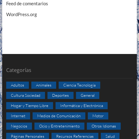
Feed de comentarios
WordPress.org
Categorías
Adultos
Animales
Ciencia Tecnología
Cultura Sociedad
Deportes
General
Hogar y Tiempo Libre
Informática y Electrónica
Internet
Medios de Comunicación
Motor
Negocios
Ocio y Entretenimiento
Otros Idiomas
Páginas Personales
Recursos Referencias
Salud