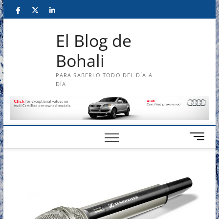
Saltar
#
#
#
al
contenido
El Blog de
Bohali
PARA SABERLO TODO DEL DÍA A
DÍA
B
o
t
ó
n
d
e
m