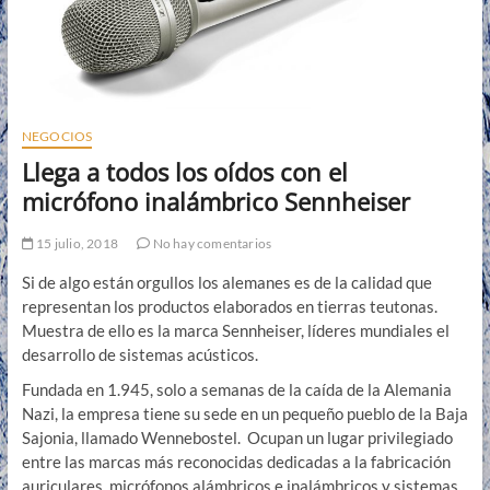
e
n
ú
NEGOCIOS
Llega a todos los oídos con el
micrófono inalámbrico Sennheiser
15 julio, 2018
No hay comentarios
Si de algo están orgullos los alemanes es de la calidad que
representan los productos elaborados en tierras teutonas.
Muestra de ello es la marca Sennheiser, líderes mundiales el
desarrollo de sistemas acústicos.
Fundada en 1.945, solo a semanas de la caída de la Alemania
Nazi, la empresa tiene su sede en un pequeño pueblo de la Baja
Sajonia, llamado Wennebostel. Ocupan un lugar privilegiado
entre las marcas más reconocidas dedicadas a la fabricación
auriculares, micrófonos alámbricos e inalámbricos y sistemas